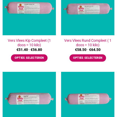
Vers Vlees Kip Compleet (1
Vers Vlees Rund Compleet ( 1
doos = 10 kilo)
doos = 10 kilo)
Prijsklasse:
Prijsklasse
€
51.40
-
€
56.80
€
58.50
-
€
64.50
€51.40
€58.50
tot
tot
OPTIES SELECTEREN
OPTIES SELECTEREN
€56.80
€64.50
Dit
Dit
product
product
heeft
heeft
meerdere
meerdere
variaties.
variaties.
Deze
Deze
optie
optie
kan
kan
gekozen
gekozen
worden
worden