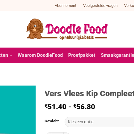
Abonnement
Veelgestelde vragen
Verko
cten
Waarom DoodleFood
Proefpakket
Smaakgaranti
Vers Vlees Kip Compleet
Prijsklasse:
€
51.40
-
€
56.80
€51.40
tot
Gewicht
€56.80