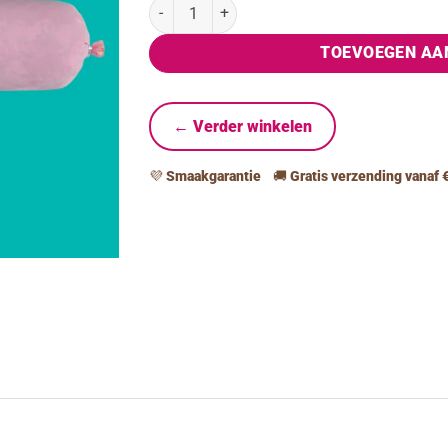
Vers Vlees Kip Compleet (1 doos = 10 kilo) aant
TOEVOEGEN AA
← Verder winkelen
💜
Smaakgarantie
🚚
Gratis verzending vanaf 