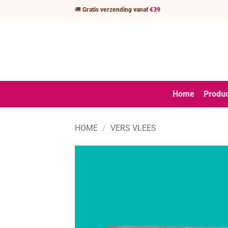
Ga
🚚
Gratis verzending vanaf
€39
naar
inhoud
Home
Produ
HOME
/
VERS VLEES