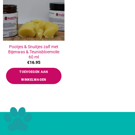
Pootjes & Snuitjes zalf met
Bijenwas & Teunisbloemolie
60 ml
€
16.95
TOEVOEGEN AAN
WINKELWAGEN