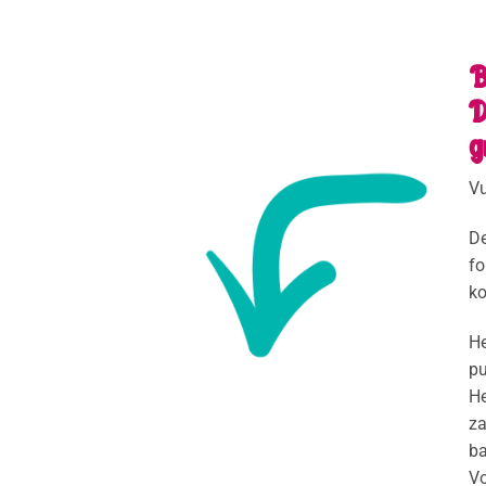
B
D
g
Vu
De
fo
ko
He
pu
He
za
ba
Vo