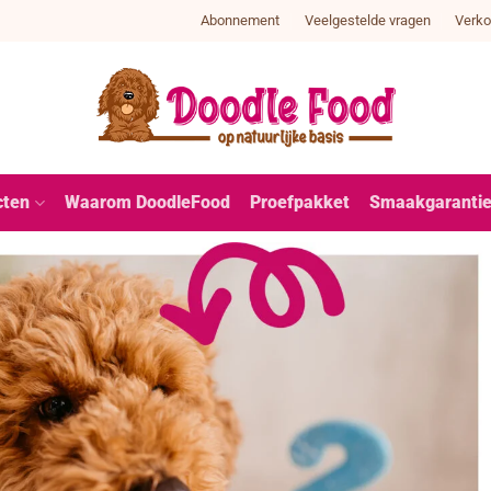
Abonnement
Veelgestelde vragen
Verko
cten
Waarom DoodleFood
Proefpakket
Smaakgaranti