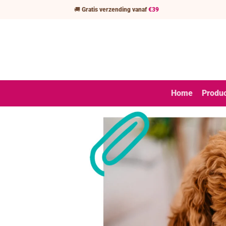
Ga
🚚
Gratis verzending vanaf
€39
naar
inhoud
Home
Produ