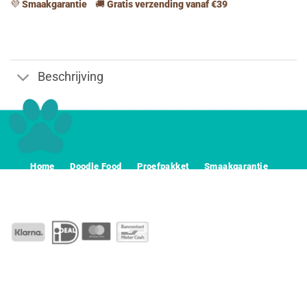
💜
Smaakgarantie
🚚
Gratis verzending vanaf €39
Beschrijving
Home
Doodle Food
Proefpakket
Smaakgarantie
Voerwijzer
Abonnement
Contact
Algemeene voorwaarden
Privacy
Disclaimer