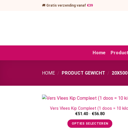
Ga
🚚
Gratis verzending vanaf
€39
naar
inhoud
Home
Produc
HOME
/
PRODUCT GEWICHT
/
20X500
Vers Vlees Kip Compleet (1 doos = 10 kilo
Prijsklasse:
€
51.40
-
€
56.80
€51.40
tot
OPTIES SELECTEREN
€56.80