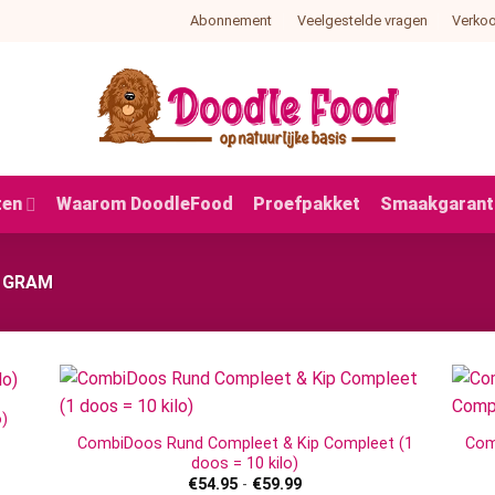
Abonnement
Veelgestelde vragen
Verko
ten
Waarom DoodleFood
Proefpakket
Smaakgarant
 GRAM
)
CombiDoos Rund Compleet & Kip Compleet (1
Com
doos = 10 kilo)
Prijsklasse:
€
54.95
-
€
59.99