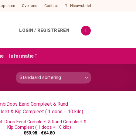
oppunten
Over ons
Contact
Nieuwsbrief
LOGIN / REGISTREREN
ie
Informatie
biDoos Eend Compleet & Rund Compleet &
Kip Compleet ( 1 doos = 10 kilo)
Prijsklasse:
€
59.98
-
€
64.80