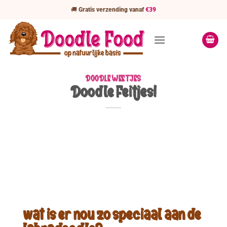
Ga
🚚
Gratis verzending vanaf
€39
naar
inhoud
DOODLE WEETJES
Doodle Feitjes!
wat is er nou zo speciaal aan de