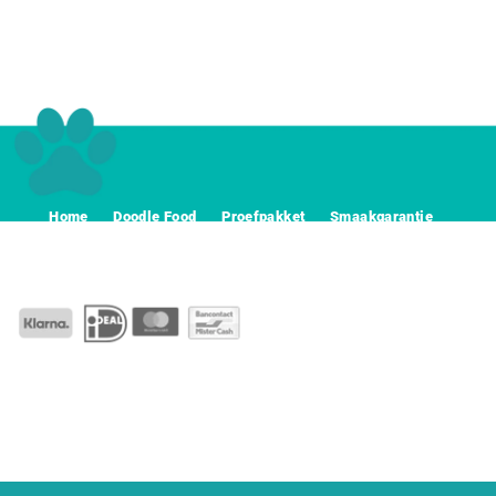
Home
Doodle Food
Proefpakket
Smaakgarantie
Voerwijzer
Abonnement
Contact
Algemeene voorwaarden
Privacy
Disclaimer