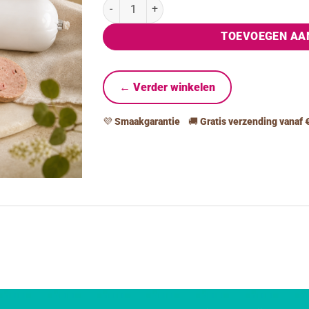
Houdbaar verse worst Zalm & Kip aantal
TOEVOEGEN AA
← Verder winkelen
💜
Smaakgarantie
🚚
Gratis verzending vanaf 