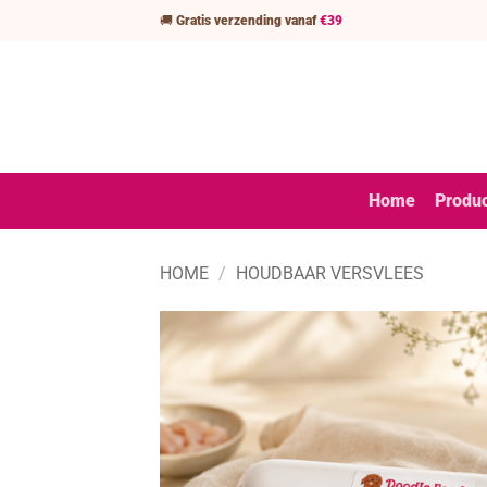
Ga
🚚
Gratis verzending vanaf
€39
naar
inhoud
Home
Produ
HOME
/
HOUDBAAR VERSVLEES