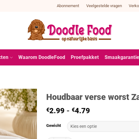
Abonnement
Veelgestelde vragen
Verko
cten
Waarom DoodleFood
Proefpakket
Smaakgaranti
Houdbaar verse worst Z
Prijsklasse:
€
2.99
-
€
4.79
€2.99
tot
Gewicht
€4.79