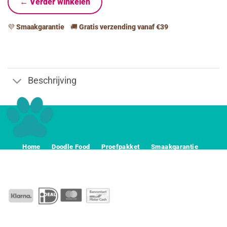
← Verder winkelen
💜
Smaakgarantie
🚚
Gratis verzending vanaf €39
Beschrijving
Home
Doodle Food
Proefpakket
Smaakgarantie
Voerwijzer
Abonnement
Contact
Algemeene voorwaarden
Privacy
Disclaimer