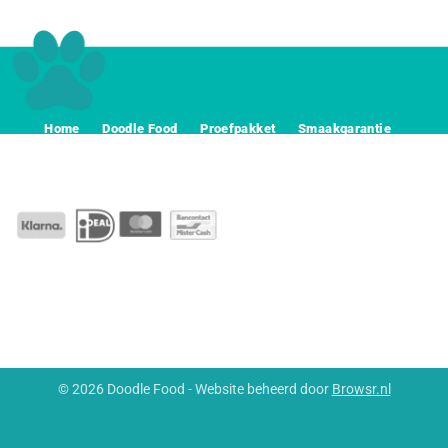
Home
Doodle Food
Proefpakket
Smaakgarantie
Voerwijzer
Abonnement
Contact
Algemeene voorwaarden
Privacy
Disclaimer
© 2026 Doodle Food - Website beheerd door
Browsr.nl