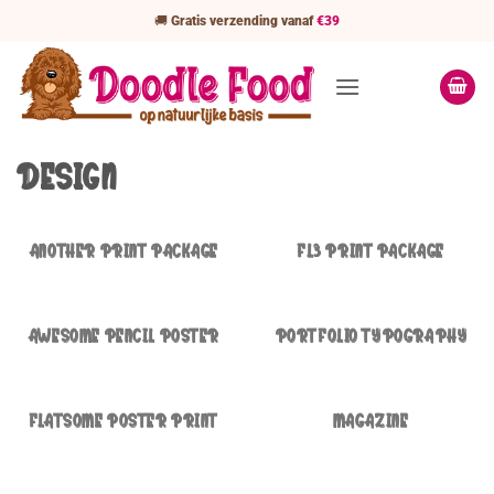
Ga
🚚
Gratis verzending vanaf
€39
naar
inhoud
DESIGN
ANOTHER PRINT PACKAGE
FL3 PRINT PACKAGE
AWESOME PENCIL POSTER
PORTFOLIO TYPOGRAPHY
FLATSOME POSTER PRINT
MAGAZINE